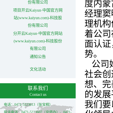
度内蒙
份有限公司
项目开云Kaiyun·中国官方网
经理窦
站(www.kaiyun.com)-科技股
理机构
份有限公司
着公司
分开云Kaiyun·中国官方网站
(www.kaiyun.com)-科技股份
面认证
有限公司
势。
通知公告
公司
文化活动
社会创
想、完
联系我们
的发展
Contact us
我们要
电话：0471-5223613（张宝桐）
投诉电话：0471-5223607（总师办）、0471-