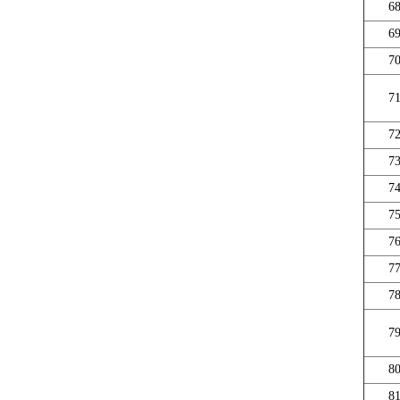
6
6
7
7
7
7
7
7
7
7
7
7
8
8