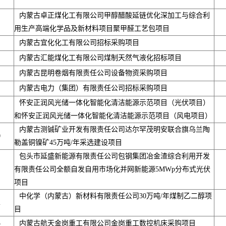
内蒙古卓正煤化工有限公司甲醇醋酸延链优化深加工与综合利
用生产高端化学品及新材料项目聚甲醛工艺包项目
内蒙古宜化化工有限公司招标采购项目
内蒙古汇能煤化工有限公司煤制天然气液化招标项目
内蒙古昆明卷烟有限责任公司设备物资采购项目
内蒙古电力（集团）有限责任公司招标采购项目
怀安正润风光储一体化智能化清洁能源示范项目（光伏项目）
和怀安正润风光储一体化智能化清洁能源示范项目（风电项目）
内蒙古测铖矿业开发有限责任公司达尔罕茂明安联合旗乌兰陶
0
勒盖铜镍矿45万吨/年采选建设项目
包头市延盛新能源有限责任公司包钢集团冶金渣综合利用开发
有限责任公司全额自发自用市场化并网新能源5MWp分布式光伏
项目
中化学（内蒙古）新材料有限责任公司30万吨/年煤制乙二醇项
2
目
3
内蒙古航天金岗重工有限公司金岗重工数控机床采购项目