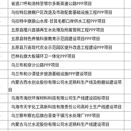
4
省道27呼和浩特至鄂尔多斯高速公路PPP项目
5
乌拉特后旗棚户区改造及市政配套基础设施工程PPP项目
6
乌拉特中旗狼山水库-甘其毛都口岸供水工程PPP项目
7
五原县隆兴昌镇再生水处理及附属管网工程PPP项目
8
五原县特色养殖科普教育示范园建设项目PPP项目
9
五原县万亩现代农业示范园区提升改造工程建设PPP项目
0
巴林右旗大板镇环卫一体化PPP项目
1
乌兰布和穿沙公路PPP项目
2
乌兰布和沙漠徒步旅游基础设施PPP建设项目
内蒙古西水创业股份有限公司水泥熟料生产线及粉磨站建设项
3
目
4
乌海市海欣环保材料科技有限公司生产线建设招标项目
5
乌海市天宇化工高新科技有限责任公司高岭土生产线建设项目
6
乌兰察布察右后旗白音查干镇污水处理厂PPP项目
7
内蒙古乌兰水泥股份有限公司水泥熟料生产线建设项目