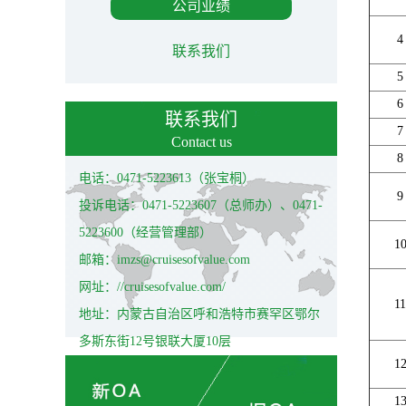
公司业绩
4
联系我们
5
6
联系我们
7
Contact us
8
电话：0471-5223613（张宝桐）
9
投诉电话：0471-5223607（总师办）、0471-
5223600（经营管理部）
1
邮箱：imzs@cruisesofvalue.com
网址：//cruisesofvalue.com/
11
地址：内蒙古自治区呼和浩特市赛罕区鄂尔
多斯东街12号银联大厦10层
1
1