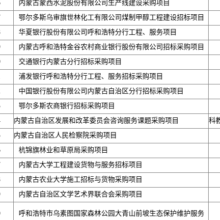
6
内蒙古蒙西水泥股份有限公司生产线建设采购项目
7
鄂尔多斯乌审旗世林化工有限公司煤制甲醇工程建设招标项目
8
华夏银行股份有限公司呼和浩特分行工程、服务项目
9
内蒙古呼和浩特金谷农村商业银行股份有限公司招标采购项目
0
交通银行内蒙古分行招标采购项目
1
浦发银行呼和浩特分行工程、服务招标采购项目
2
中国银行股份有限公司内蒙古自治区分行招标采购项目
3
鄂尔多斯农商银行招标采购项目
4
内蒙古自治区发展和改革委员会咨询服务课题采购项目
科
5
内蒙古自治区人民检察院采购项目
6
杭锦旗林业和草原局采购项目
7
内蒙古大学工程建设货物与服务招标项目
8
内蒙古农业大学施工招标与货物采购项目
9
内蒙古自治区文学艺术界联合会采购项目
0
呼和浩特市乌素图国家森林公园大青山前坡生态保护维护服务