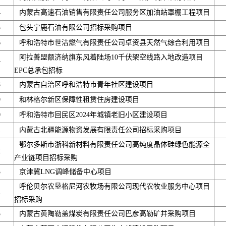
4
内蒙古高速石油销售有限责任公司服务区加油站罩棚工程项目
5
包头宁鹿石油有限公司招标采购项目
6
呼和浩特市世洁燃气有限责任公司卓资县天然气综合利用项目
阿拉善盟额济纳旗东风着陆场10千伏架空线路入地改造项目
7
EPC总承包招标
8
内蒙古自治区呼和浩特市青年社区建设项目
9
和林格尔新区保障性租赁住房建设项目
0
呼和浩特市回民区2024年城镇老旧小区建设项目
1
内蒙古北疆能源物资发展有限责任公司招标采购项目
鄂尔多斯市浙科新材料有限责任公司高纯度晶体硅绿色能源全
2
产业链项目招标采购
3
京津冀LNG调峰储备中心项目
呼伦贝尔农垦格尼河农牧场有限公司现代农牧业服务中心项目
4
招标采购
5
内蒙古黄陶勒盖煤炭有限责任公司巴彦高勒矿井采购项目