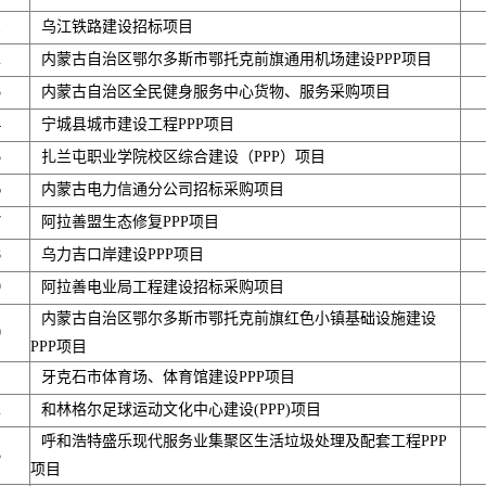
1
乌江铁路建设招标项目
2
内蒙古自治区鄂尔多斯市鄂托克前旗通用机场建设PPP项目
3
内蒙古自治区全民健身服务中心货物、服务采购项目
4
宁城县城市建设工程PPP项目
5
扎兰屯职业学院校区综合建设（PPP）项目
6
内蒙古电力信通分公司招标采购项目
7
阿拉善盟生态修复PPP项目
8
乌力吉口岸建设PPP项目
9
阿拉善电业局工程建设招标采购项目
内蒙古自治区鄂尔多斯市鄂托克前旗红色小镇基础设施建设
0
PPP项目
1
牙克石市体育场、体育馆建设PPP项目
2
和林格尔足球运动文化中心建设(PPP)项目
呼和浩特盛乐现代服务业集聚区生活垃圾处理及配套工程PPP
3
项目