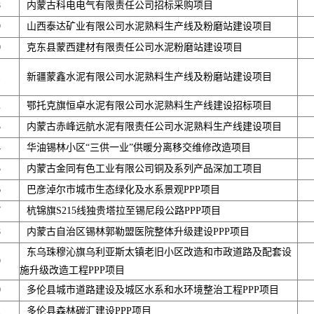
8
内蒙古科电电气有限责任公司招标采购项目
9
山西泰达矿业有限公司水泥熟料生产线及粉磨站建设项目
0
克东县蒙西建材有限责任公司水泥粉磨站建设项目
1
新疆蒙鑫水泥有限公司水泥熟料生产线及粉磨站建设项目
2
鄂托克旗恒卓水泥有限公司水泥熟料生产线建设招标项目
3
内蒙古赤峰远航水泥有限责任公司水泥熟料生产线建设项目
4
华油锡林小区“三供一业”供暖分离移交维修改造项目
5
内蒙古金同有色工业有限公司铜及系列产品深加工项目
6
巴彦淖尔市城市生态绿化及水系景观PPP项目
7
杭锦旗S215线独贵塔拉至锡尼段公路PPP项目
8
内蒙古自治区锡林郭勒盟医院整体升级建设PPP项目
东乌珠穆沁旗乌利亚斯太镇老旧小区改造和市政道路及配套设
9
施升级改造工程PPP项目
0
多伦县城市道路建设及城区水系和水环境整治工程PPP项目
1
多伦县森林碳汇建设PPP项目