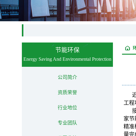
节能环保
Energy Saving And Environmental Protection
公司简介
资质荣誉
工程
行业地位
家节
专业团队
精准
量完