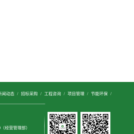
新闻动态
/
招标采购
/
工程咨询
/
项目管理
/
节能环保
/
3600（经营管理部）