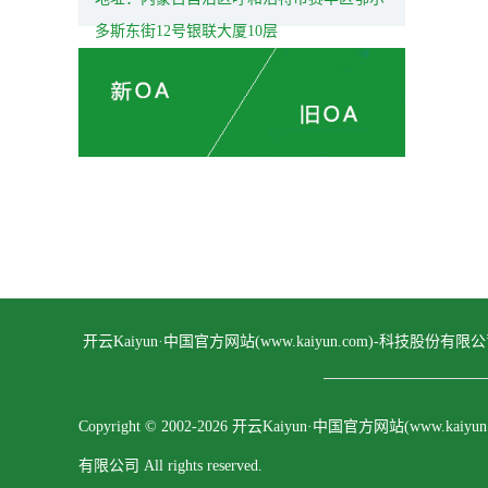
多斯东街12号银联大厦10层
开云Kaiyun·中国官方网站(www.kaiyun.com)-科技股份有限
Copyright © 2002-2026 开云Kaiyun·中国官方网站(www.kaiy
有限公司 All rights reserved.