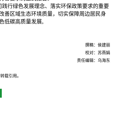
司践行绿色发展理念、落实环保政策要求的重要
改善区域生态环境质量，切实保障周边居民身
色低碳高质量发展
。
撰稿：侯建丽
校对：苏燕娟
责任编辑：乌海东
自转载引用。