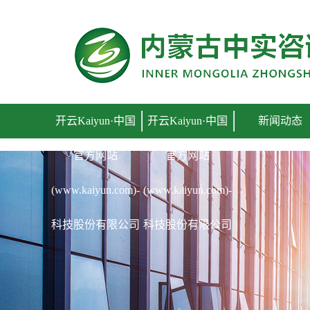
开云Kaiyun·中国官方网站(www.kaiyun.com)-科技
开云Kaiyun·中国
开云Kaiyun·中国
新闻动态
官方网站
官方网站
(www.kaiyun.com)-
(www.kaiyun.com)-
科技股份有限公司
科技股份有限公司