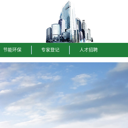
节能环保
专家登记
人才招聘