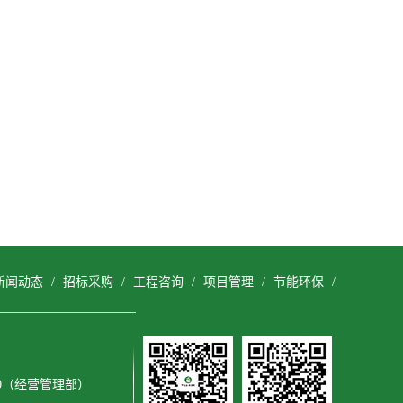
新闻动态
/
招标采购
/
工程咨询
/
项目管理
/
节能环保
/
3600（经营管理部）