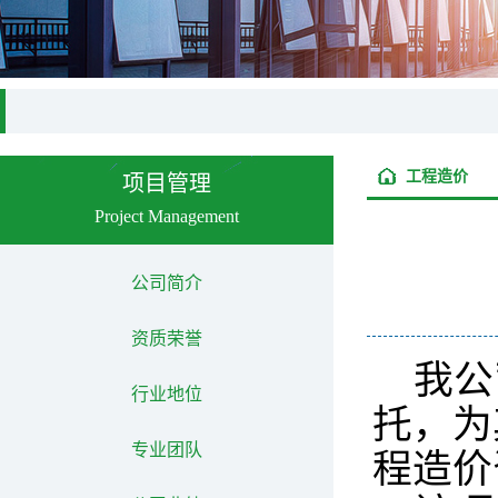
工程造价
项目管理
Project Management
公司简介
资质荣誉
我公
行业地位
托，为
专业团队
程造价