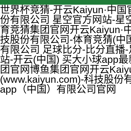
世界杯竞猜-开云Kaiyun·中国官方
份有限公司
星空官方网站-星空o
育竞猜集团官网开云Kaiyun·中国
技股份有限公司-体育竞猜(中国
有限公司
足球比分-比分直播
站-开云(中国)
买大小球app
团官网博鱼集团官网开云Kaiy
(www.kaiyun.com)-科技
app（中国）有限公司官网