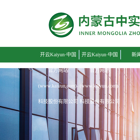
开云Kaiyun·中国官方网站(www.kaiyun.com)-科技
开云Kaiyun·中国
开云Kaiyun·中国
新
官方网站
官方网站
(www.kaiyun.com)-
(www.kaiyun.com)-
科技股份有限公司
科技股份有限公司