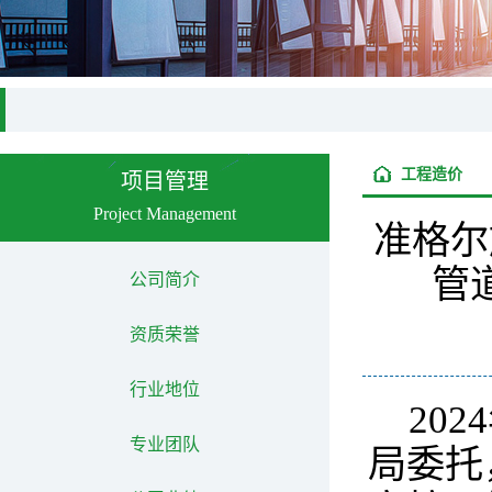
工程造价
项目管理
Project Management
准格尔
管
公司简介
资质荣誉
行业地位
20
专业团队
局委托