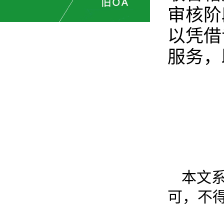
审核阶
以凭借
服务，
本文
可，不