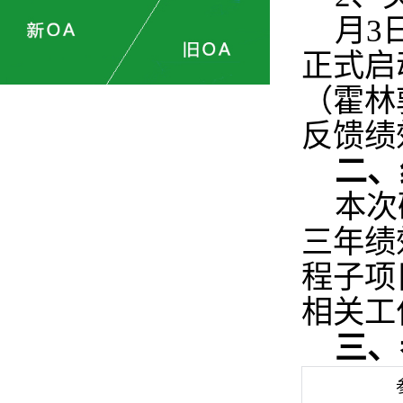
月3
正式启
（霍林
反馈绩
二、
本次
三年绩
程子项
相关工
三、