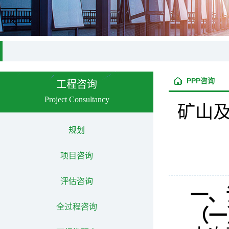
PPP咨询
工程咨询
Project Consultancy
矿山及
规划
项目咨询
评估咨询
一、
全过程咨询
（一