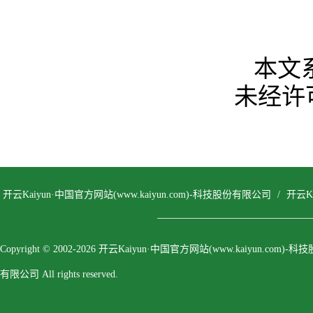
本文
未经许
开云Kaiyun·中国官方网站(www.kaiyun.com)-科技股份有限公司
/
开云K
Copyright © 2002-2026 开云Kaiyun·中国官方网站(www.kaiyun.com)-科
有限公司 All rights reserved.