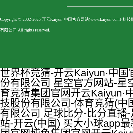
Copyright © 2002-2026 开云Kaiyun·中国官方网站(www.kaiyun.com)-科
有限公司 All rights reserved.
世界杯竞猜-开云Kaiyun·中国官方
份有限公司
星空官方网站-星空o
育竞猜集团官网开云Kaiyun·中国
技股份有限公司-体育竞猜(中国
有限公司
足球比分-比分直播
站-开云(中国)
买大小球app