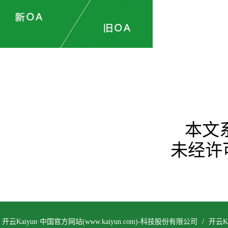
本文
未经许
开云Kaiyun·中国官方网站(www.kaiyun.com)-科技股份有限公司
/
开云K