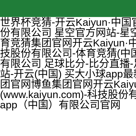
世界杯竞猜-开云Kaiyun·中国官方
份有限公司
星空官方网站-星空o
育竞猜集团官网开云Kaiyun·中国
技股份有限公司-体育竞猜(中国
有限公司
足球比分-比分直播
站-开云(中国)
买大小球app
团官网博鱼集团官网开云Kaiy
(www.kaiyun.com)-科技
app（中国）有限公司官网