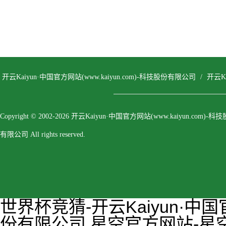
开云Kaiyun·中国官方网站(www.kaiyun.com)-科技股份有限公司
/
开云K
Copyright © 2002-2026 开云Kaiyun·中国官方网站(www.kaiyun.com)-科
有限公司 All rights reserved.
世界杯竞猜-开云Kaiyun·中国官方
份有限公司
星空官方网站-星空o