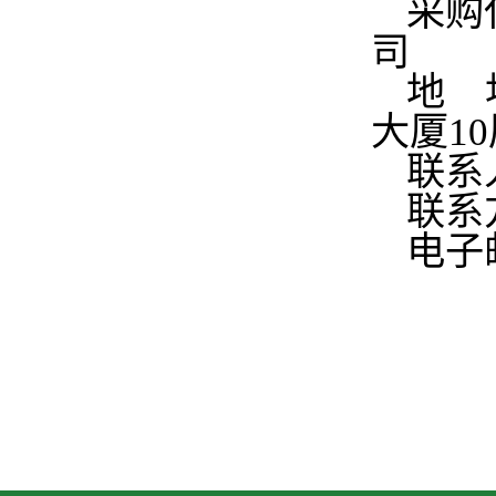
采购
司
地 
大厦10
联系
联系方
电子邮