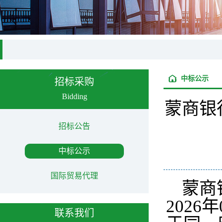
中标公示
招标采购
Bidding
蒙商银
招标公告
中标公示
国际贸易代理
蒙商
202
联系我们