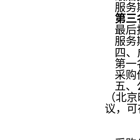
服务
第三
最后报
服务
四、
第一
采购
五、
（北京
议，可