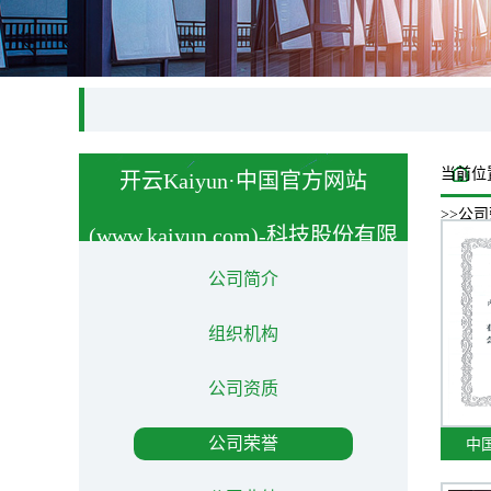
当前位
开云Kaiyun·中国官方网站
>>公
(www.kaiyun.com)-科技股份有限
公司简介
公司
About us
组织机构
公司资质
公司荣誉
中