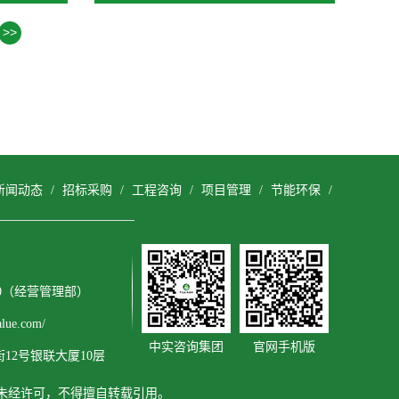
>>
新闻动态
/
招标采购
/
工程咨询
/
项目管理
/
节能环保
/
3600（经营管理部）
lue.com/
中实咨询集团
官网手机版
2号银联大厦10层
及个人未经许可，不得擅自转载引用。