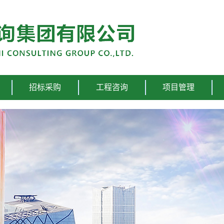
股份有限公司
招标采购
工程咨询
项目管理