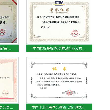
锋”荣…
中国招标投标协会“推动行业发展…
盟会员…
中国土木工程学会建筑市场与招标…