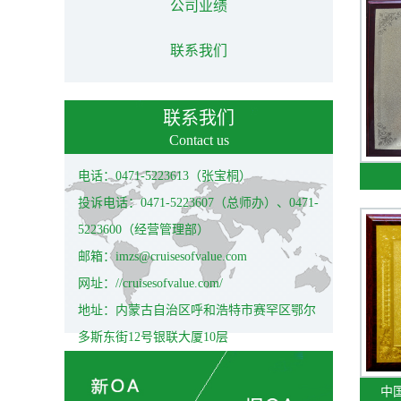
公司业绩
联系我们
联系我们
Contact us
电话：0471-5223613（张宝桐）
投诉电话：0471-5223607（总师办）、0471-
5223600（经营管理部）
邮箱：imzs@cruisesofvalue.com
网址：//cruisesofvalue.com/
地址：内蒙古自治区呼和浩特市赛罕区鄂尔
多斯东街12号银联大厦10层
中