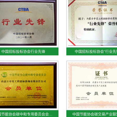
中国招标投标协会行业先锋
中国招标投标协会“行业先
国节能协会碳中和专用委员会会…
中国节能协会碳交易产业联