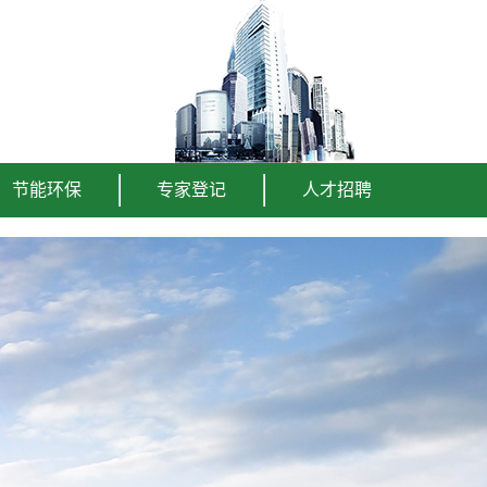
节能环保
专家登记
人才招聘