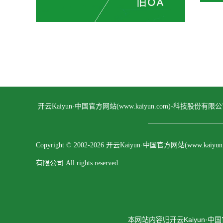
开云Kaiyun·中国官方网站(www.kaiyun.com)-科技股份有限
Copyright © 2002-2026 开云Kaiyun·中国官方网站(www.kaiy
有限公司 All rights reserved.
本网站内容归开云Kaiyun·中