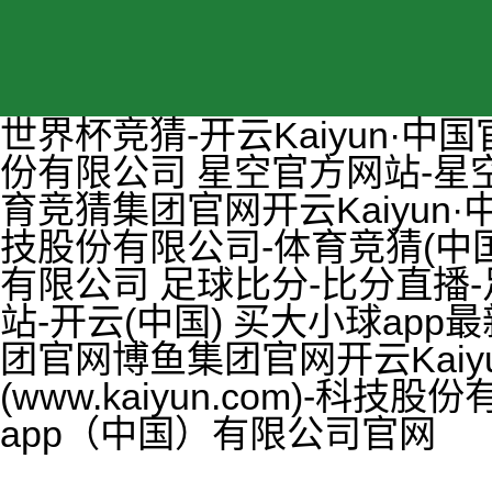
世界杯竞猜-开云Kaiyun·中国官方
份有限公司
星空官方网站-星空o
育竞猜集团官网开云Kaiyun·中国
技股份有限公司-体育竞猜(中国
有限公司
足球比分-比分直播
站-开云(中国)
买大小球app
团官网博鱼集团官网开云Kaiy
(www.kaiyun.com)-科技
app（中国）有限公司官网