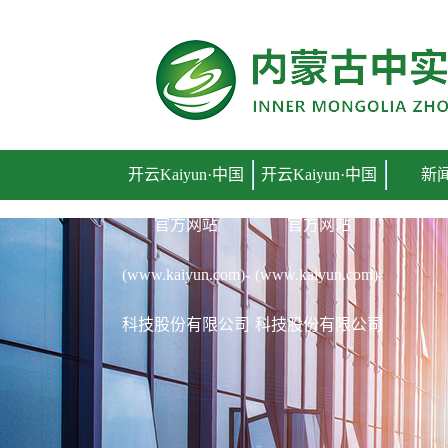
开云Kaiyun·中国官方网站(www.kaiyun.com)-科技
开云Kaiyun·中国
开云Kaiyun·中国
新
官方网站
官方网站
(www.kaiyun.com)-
(www.kaiyun.com)-
科技股份有限公司
科技股份有限公司