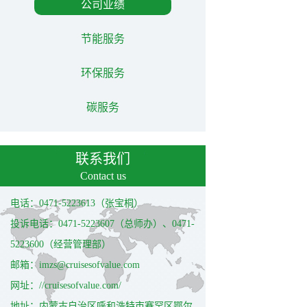
公司业绩
节能服务
环保服务
碳服务
联系我们
Contact us
电话：0471-5223613（张宝桐）
投诉电话：0471-5223607（总师办）、0471-
5223600（经营管理部）
邮箱：imzs@cruisesofvalue.com
网址：//cruisesofvalue.com/
地址：内蒙古自治区呼和浩特市赛罕区鄂尔