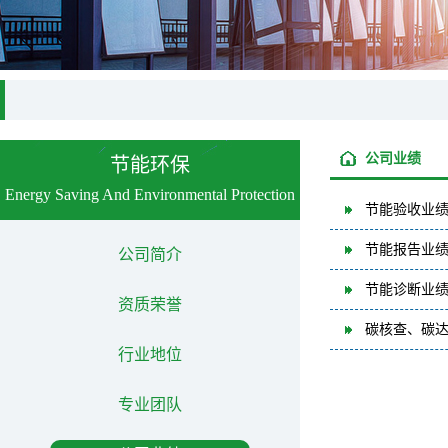
公司业绩
节能环保
Energy Saving And Environmental Protection
节能验收业绩
节能报告业绩
公司简介
节能诊断业绩
资质荣誉
碳核查、碳达
行业地位
专业团队