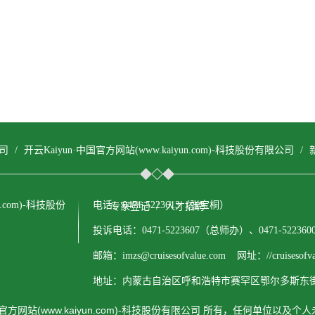
公司
/
开云Kaiyun·中国官方网站(www.kaiyun.com)-科技股份有限公司
/
un.com)-科技股份
电话：0471-5223613（张宝桐）
专家登记
/
人才招聘
投诉电话：0471-5223607（总师办）、0471-522
邮箱：imzs@cruisesofvalue.com 网址：//cruisesofva
地址：内蒙古自治区呼和浩特市赛罕区鄂尔多斯东街1
国官方网站(www.kaiyun.com)-科技股份有限公司 所有，任何单位以