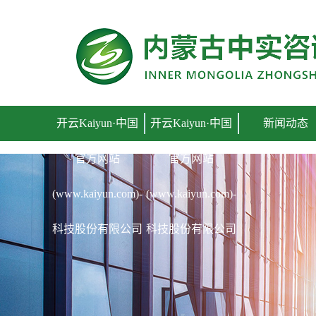
开云Kaiyun·中国官方网站(www.kaiyun.com)-科技
开云Kaiyun·中国
开云Kaiyun·中国
新闻动态
官方网站
官方网站
(www.kaiyun.com)-
(www.kaiyun.com)-
科技股份有限公司
科技股份有限公司