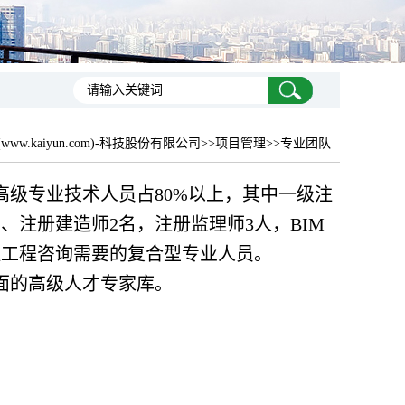
www.kaiyun.com)-科技股份有限公司
>>项目管理>>专业团队
高级专业技术人员占80%以上，其中一级注
、注册建造师2名，注册监理师3人，BIM
程工程咨询需要的复合型专业人员。
面的高级人才专家库。