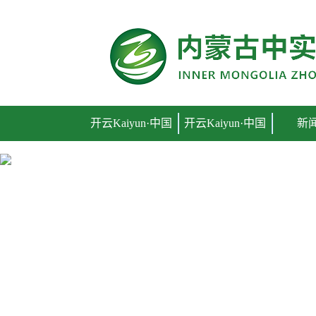
开云Kaiyun·中国官方网站(www.kaiyun.com)-科技
开云Kaiyun·中国
开云Kaiyun·中国
新
官方网站
官方网站
(www.kaiyun.com)-
(www.kaiyun.com)-
科技股份有限公司
科技股份有限公司