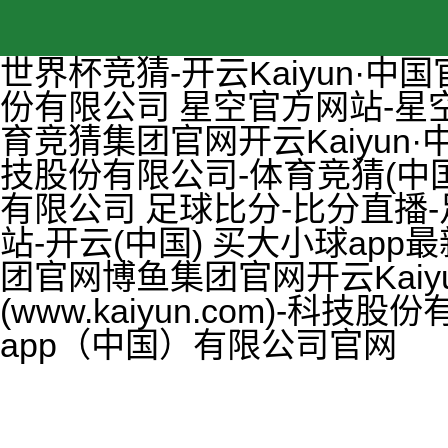
世界杯竞猜-开云Kaiyun·中国官方
份有限公司
星空官方网站-星空o
育竞猜集团官网开云Kaiyun·中国
技股份有限公司-体育竞猜(中国
有限公司
足球比分-比分直播
站-开云(中国)
买大小球app
团官网博鱼集团官网开云Kaiy
(www.kaiyun.com)-科技
app（中国）有限公司官网