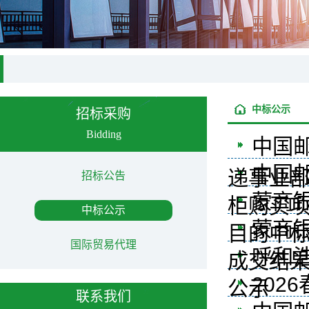
中标公示
招标采购
Bidding
中国
中国
递事业
招标公告
蒙商
柜购买
中标公示
蒙商银
目的中
国际贸易代理
呼和
成交结
202
公示
联系我们