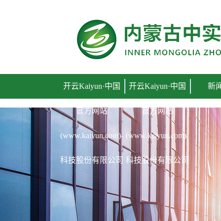
开云Kaiyun·中国官方网站(www.kaiyun.com)-科技
开云Kaiyun·中国
开云Kaiyun·中国
新
官方网站
官方网站
(www.kaiyun.com)-
(www.kaiyun.com)-
科技股份有限公司
科技股份有限公司