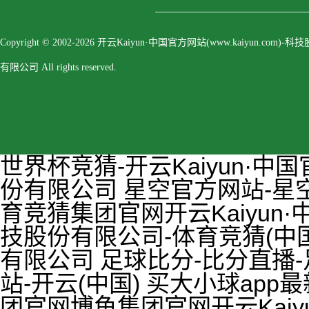
Copyright © 2002-2026 开云Kaiyun·中国官方网站(www.kaiyun.com)-科
有限公司 All rights reserved.
世界杯竞猜-开云Kaiyun·中国官方
份有限公司
星空官方网站-星空o
育竞猜集团官网开云Kaiyun·中国
技股份有限公司-体育竞猜(中国
有限公司
足球比分-比分直播
站-开云(中国)
买大小球app
团官网博鱼集团官网开云Kaiy