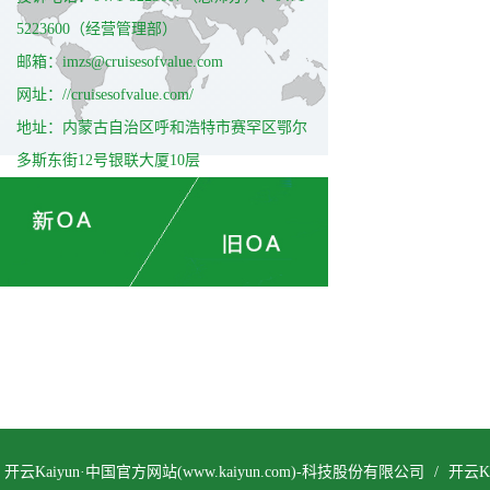
5223600（经营管理部）
邮箱：imzs@cruisesofvalue.com
网址：//cruisesofvalue.com/
地址：内蒙古自治区呼和浩特市赛罕区鄂尔
多斯东街12号银联大厦10层
开云Kaiyun·中国官方网站(www.kaiyun.com)-科技股份有限公司
/
开云K