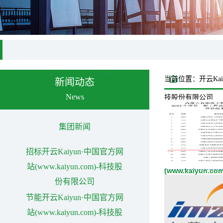
当前位置：
开云Kai
新闻动态
News
技股份有限公司
项目开云
集团新闻
Kaiyun·中国官方
招标开云Kaiyun·中国官方网
站
站(www.kaiyun.com)-科技股
(www.kaiyun.com
份有限公司
科技股份有限公司
节能开云Kaiyun·中国官方网
站(www.kaiyun.com)-科技股